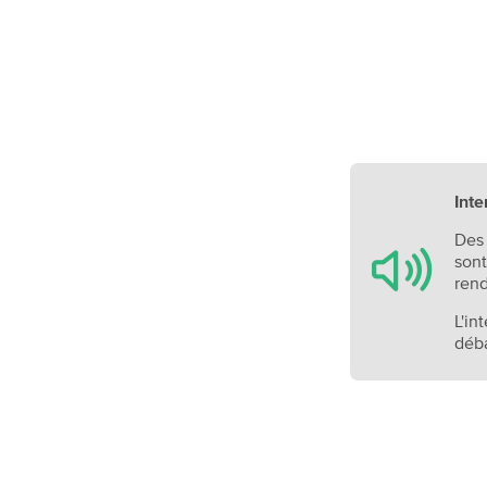
Inte
Des 
sont
rend
L'in
déba