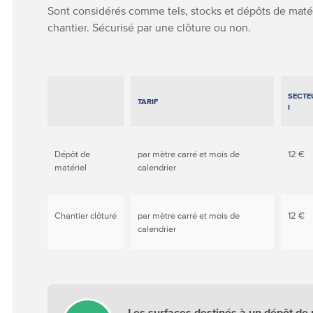
Sont considérés comme tels, stocks et dépôts de matér
chantier. Sécurisé par une clôture ou non.
SECTE
TARIF
I
Dépôt de
par mètre carré et mois de
12 €
matériel
calendrier
Chantier clôturé
par mètre carré et mois de
12 €
calendrier
Les surfaces destinés à un dépôt de 