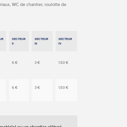
iaux, WC de chantier, roulotte de
UR
SECTEUR
SECTEUR
SECTEUR
II
III
IV
6 €
3 €
1,50 €
6 €
3 €
1,50 €
matériel ou un chantier clôturé