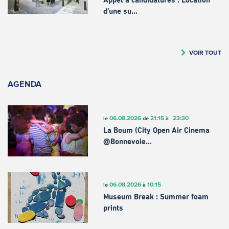
Appel à candidatures : Location
d’une su…
VOIR TOUT
AGENDA
06.08.2026
21:15
23:30
le
de
à
La Boum (City Open Air Cinema
@Bonnevoie…
06.08.2026
10:15
le
à
Museum Break : Summer foam
prints