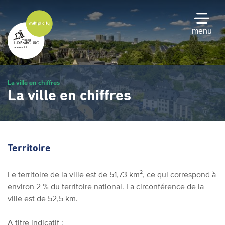
Passer
au
contenu
menu
principal
La ville en chiffres
La ville en chiffres
Territoire
Le territoire de la ville est de 51,73 km², ce qui correspond à
environ 2 % du territoire national. La circonférence de la
ville est de 52,5 km.
A titre indicatif :