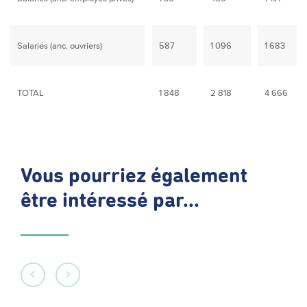
Salariés (anc. ouvriers)
587
1 096
1 683
TOTAL
1 848
2 818
4 666
Vous pourriez également
être intéressé par...