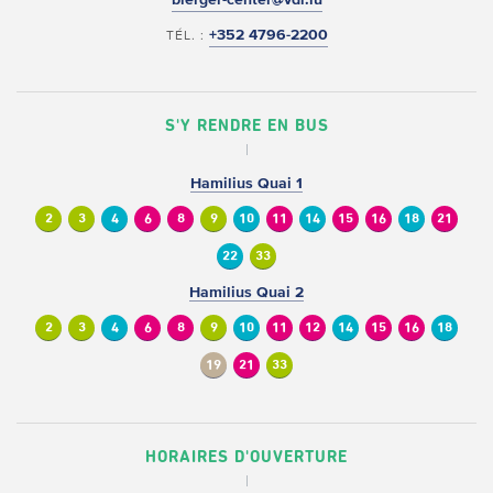
+352 4796-2200
TÉL. :
S'Y RENDRE EN BUS
Hamilius Quai 1
2
3
4
6
8
9
10
11
14
15
16
18
21
22
33
Hamilius Quai 2
2
3
4
6
8
9
10
11
12
14
15
16
18
19
21
33
HORAIRES D'OUVERTURE