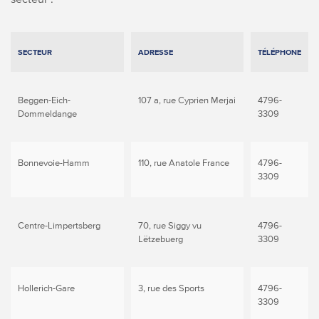
SECTEUR
ADRESSE
TÉLÉPHONE
Beggen-Eich-
107 a, rue Cyprien Merjai
4796-
Dommeldange
3309
Bonnevoie-Hamm
110, rue Anatole France
4796-
3309
Centre-Limpertsberg
70, rue Siggy vu
4796-
Lëtzebuerg
3309
Hollerich-Gare
3, rue des Sports
4796-
3309