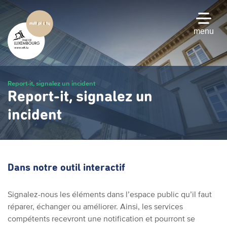
Passer
au
contenu
menu
principal
Report-it, signalez un incident
Report-it, signalez un
incident
Dans notre outil interactif
Signalez-nous les éléments dans l’espace public qu’il faut
réparer, échanger ou améliorer. Ainsi, les services
compétents recevront une notification et pourront se