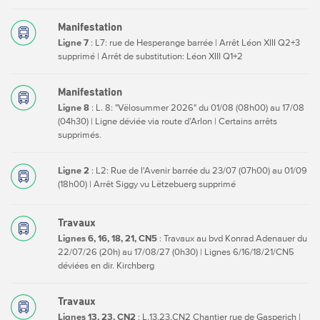
Manifestation
Ligne 7
: L7: rue de Hesperange barrée | Arrêt Léon XIII Q2+3
supprimé | Arrêt de substitution: Léon XIII Q1+2
Manifestation
Ligne 8
: L. 8: "Vëlosummer 2026" du 01/08 (08h00) au 17/08
(04h30) | Ligne déviée via route d’Arlon | Certains arrêts
supprimés.
Ligne 2
: L2: Rue de l'Avenir barrée du 23/07 (07h00) au 01/09
(18h00) | Arrêt Siggy vu Lëtzebuerg supprimé
Travaux
Lignes 6, 16, 18, 21, CN5
: Travaux au bvd Konrad Adenauer du
22/07/26 (20h) au 17/08/27 (0h30) | Lignes 6/16/18/21/CN5
déviées en dir. Kirchberg
Travaux
Lignes 13, 23, CN2
: L.13,23,CN2 Chantier rue de Gasperich |