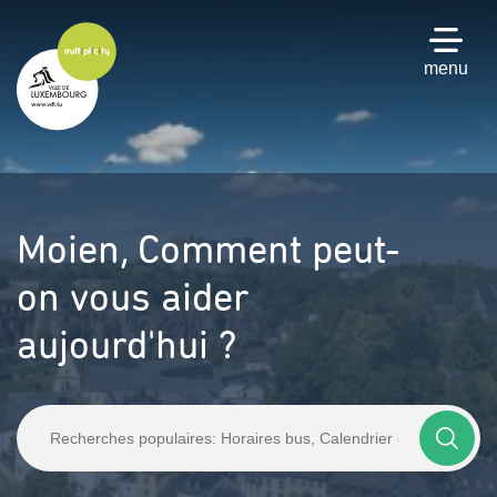
Passer
au
contenu
menu
principal
Moien,
Comment peut-
on vous aider
aujourd'hui ?