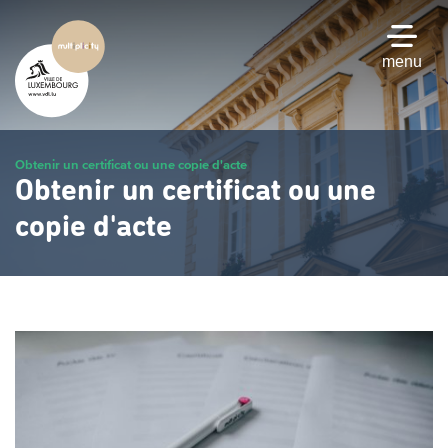
Passer
au
contenu
menu
principal
Obtenir un certificat ou une copie d'acte
Obtenir un certificat ou une
copie d'acte