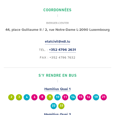
COORDONNÉES
BIERGER-CENTER
44, place Guillaume II /
2, rue Notre-Dame
L-2090 Luxembourg
etatcivil@vdl.lu
+352 4796 2631
TÉL. :
FAX : +352 4796 7632
S'Y RENDRE EN BUS
Hamilius Quai 1
2
3
4
6
8
9
10
11
14
15
16
18
21
22
33
Hamilius Quai 2