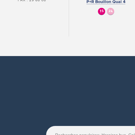
P+R Bouillon Quai 4
15
24