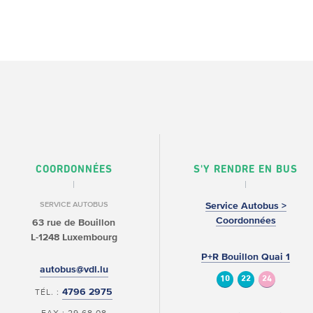
COORDONNÉES
S'Y RENDRE EN BUS
SERVICE AUTOBUS
Service Autobus >
Coordonnées
63 rue de Bouillon
L-1248 Luxembourg
P+R Bouillon Quai 1
autobus@vdl.lu
10
22
24
4796 2975
TÉL. :
FAX : 29 68 08