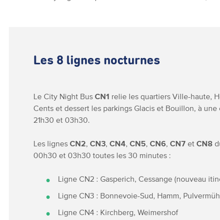
Les 8 lignes nocturnes
Le City Night Bus
CN1
relie les quartiers Ville-haute, 
Cents et dessert les parkings Glacis et Bouillon, à un
21h30 et 03h30.
Les lignes
CN2
,
CN3
,
CN4
,
CN5
,
CN6
,
CN7
et
CN8
d
00h30 et 03h30 toutes les 30 minutes :
Ligne CN2 : Gasperich, Cessange (nouveau itinéra
Ligne CN3 : Bonnevoie-Sud, Hamm, Pulvermüh
Ligne CN4 : Kirchberg, Weimershof