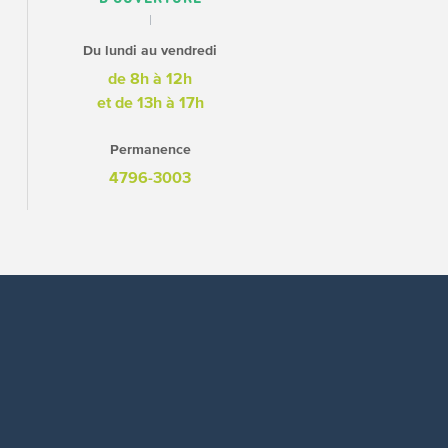
Du lundi au vendredi
de 8h à 12h
et de 13h à 17h
Permanence
4796-3003