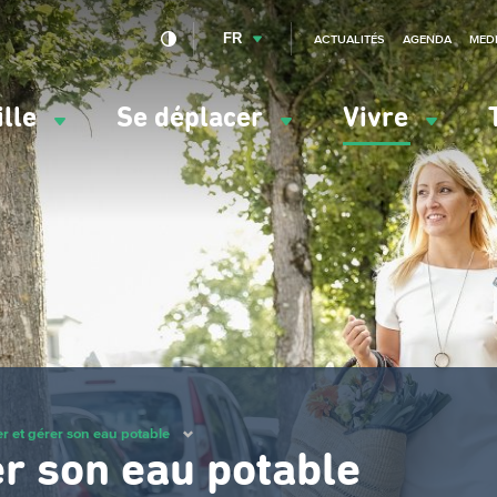
FR
ACTUALITÉS
AGENDA
MED
ille
Se déplacer
Vivre
vigation
ncipale
er et gérer son eau potable
er son eau potable