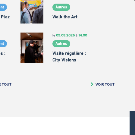
nt
Autres
 Plaz
Walk the Art
09.08.2026
14:00
le
à
nt
Autres
s :
Visite régulière :
City Visions
R TOUT
VOIR TOUT