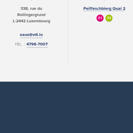
338, rue du
Peiffeschbierg Quai 2
Rollingergrund
21
33
L-2442 Luxembourg
eaux@vdl.lu
4796-7007
TÉL. :