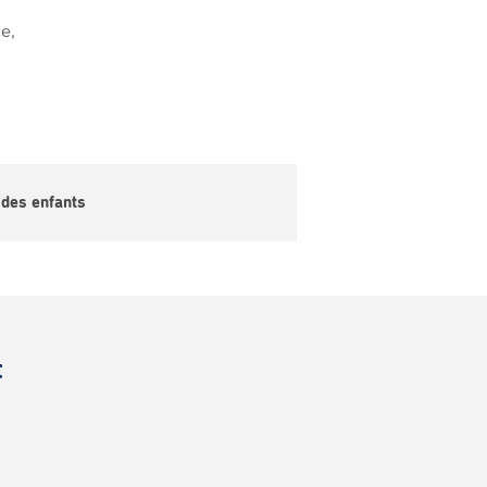
ce,
 des enfants
t