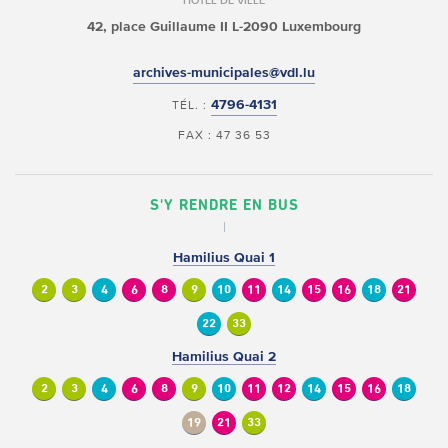
HÔTEL DE VILLE
42, place Guillaume II
L-2090 Luxembourg
archives-municipales@vdl.lu
4796-4131
TÉL. :
FAX : 47 36 53
S'Y RENDRE EN BUS
Hamilius Quai 1
2
3
4
6
8
9
10
11
14
15
16
18
21
22
33
Hamilius Quai 2
2
3
4
6
8
9
10
11
12
14
15
16
18
19
21
33