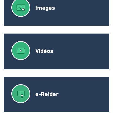
Images
Vidéos
e-Reider