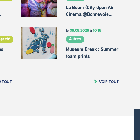
La Boum (City Open Air
…
Cinema @Bonnevoie…
06.08.2026
10:15
le
à
opreté
Autres
ns
Museum Break : Summer
foam prints
R TOUT
VOIR TOUT