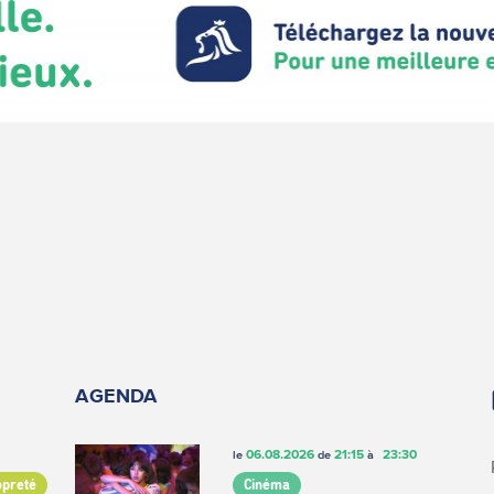
AGENDA
06.08.2026
21:15
23:30
le
de
à
opreté
Cinéma