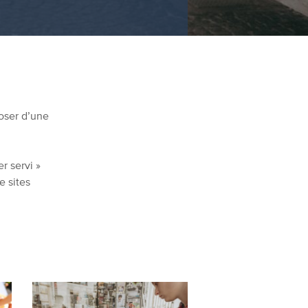
poser d’une
r servi »
e sites