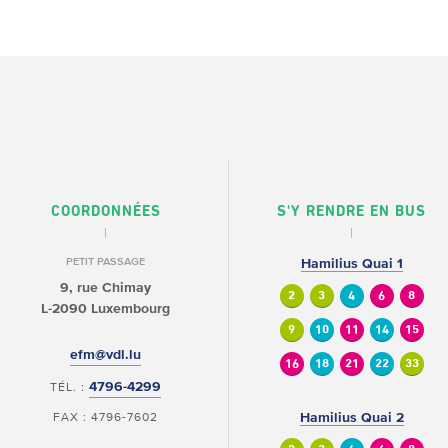
COORDONNÉES
S'Y RENDRE EN BUS
PETIT PASSAGE
Hamilius Quai 1
9, rue Chimay
2
3
4
6
8
L-2090 Luxembourg
9
10
11
14
15
efm@vdl.lu
16
18
21
22
33
4796-4299
TÉL. :
FAX : 4796-7602
Hamilius Quai 2