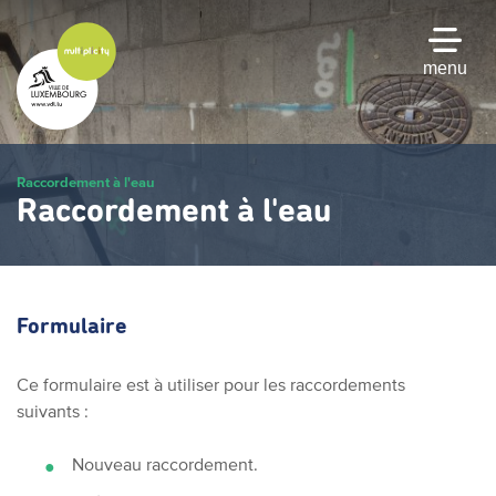
Passer
au
contenu
menu
principal
Raccordement à l'eau
Raccordement à l'eau
Formulaire
Ce formulaire est à utiliser pour les raccordements
suivants :
Nouveau raccordement.