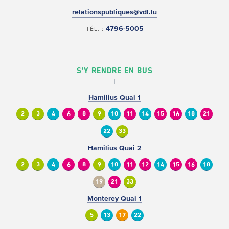
relationspubliques@vdl.lu
4796-5005
TÉL. :
S'Y RENDRE EN BUS
Hamilius Quai 1
2
3
4
6
8
9
10
11
14
15
16
18
21
22
33
Hamilius Quai 2
2
3
4
6
8
9
10
11
12
14
15
16
18
19
21
33
Monterey Quai 1
5
13
17
22