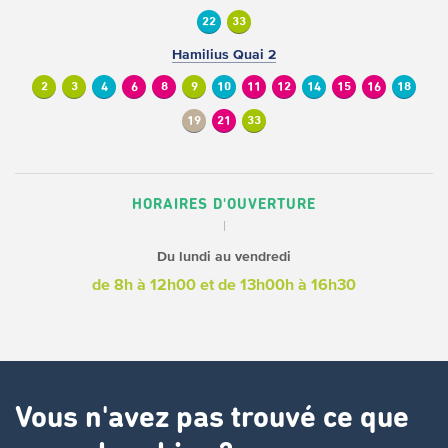
22
33
Hamilius Quai 2
2
3
4
6
8
9
10
11
12
14
15
16
18
19
21
33
HORAIRES D'OUVERTURE
Du lundi au vendredi
de 8h à 12h00
et de 13h00h à 16h30
Vous n'avez pas trouvé ce que