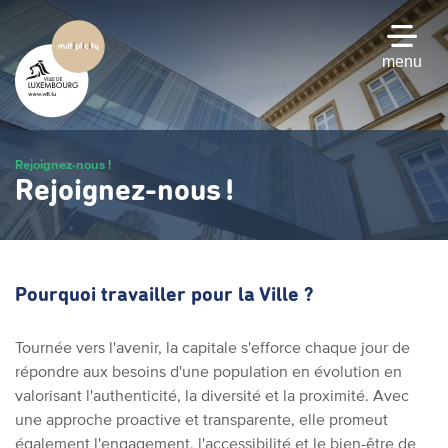
Passer
au
contenu
menu
principal
Rejoignez-nous !
Rejoignez-nous !
Pourquoi travailler pour la Ville ?
Tournée vers l'avenir, la capitale s'efforce chaque jour de
répondre aux besoins d'une population en évolution en
valorisant l'authenticité, la diversité et la proximité. Avec
une approche proactive et transparente, elle promeut
également l'engagement, l'accessibilité et le bien-être de