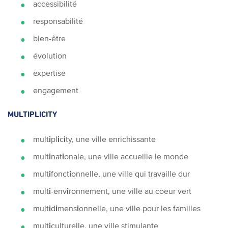
accessibilité
responsabilité
bien-être
évolution
expertise
engagement
MULTIPLICITY
mult
i
pl
i
c
i
ty, une ville enrichissante
mult
i
nat
i
onale, une ville accueille le monde
mult
i
fonct
i
onnelle, une ville qui travaille dur
mult
i
-env
i
ronnement, une ville au coeur vert
mult
i
d
i
mens
i
onnelle, une ville pour les familles
mult
i
culturelle, une ville stimulante