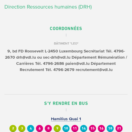
Direction Ressources humaines (DRH)
COORDONNÉES
BÂTIMENT "LEO"
9, bd FD Roosevelt
L-2450 Luxembourg
Secrétariat
Tél. 4796-
2670
drh@vdl.lu ou sec-drh@vdl.lu
Département Rémunération /
Carrières
Tél. 4796-2686
paien@vdl.lu
Département
Recrutement
Tél. 4796-2679
recrutement@vdl.lu
S'Y RENDRE EN BUS
Hamilius Quai 1
2
3
4
6
8
9
10
11
14
15
16
18
21