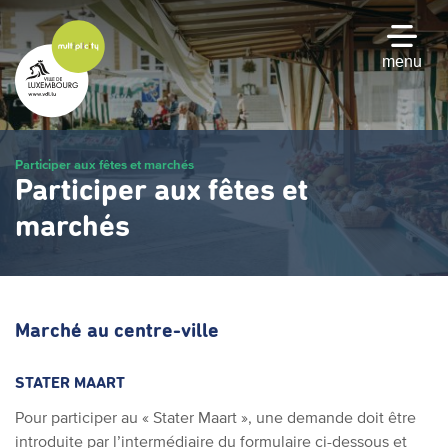
Passer
au
contenu
menu
principal
Participer aux fêtes et marchés
Participer aux fêtes et
marchés
Marché au centre-ville
STATER MAART
Pour participer au « Stater Maart », une demande doit être
introduite par l’intermédiaire du formulaire ci-dessous et