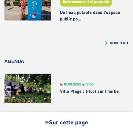
Environnement et propreté
De l'eau potable dans l'espace
public po…
VOIR TOUT
AGENDA
10.08.2026
15:00
le
à
Villa Plage : Tricot sur l’herbe
26.07
30.08
23:59
du
au
à
-
2026
Sur cette page
Stay & Play – Creative activity