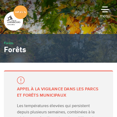
Passer
au
contenu
menu
principal
Forêts
Forêts
APPEL À LA VIGILANCE DANS LES PARCS
ET FORÊTS MUNICIPAUX
Les températures élevées qui persistent
depuis plusieurs semaines, combinées à la