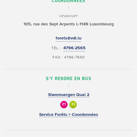
COORDONNÉES
DEVASHAFF
105, rue des Sept Arpents
L-1149 Luxembourg
forets@vdl.lu
4796-2565
TÉL. :
FAX : 4796-7650
S'Y RENDRE EN BUS
Siwemuergen Quai 2
21
33
Service Forêts > Coordonnées