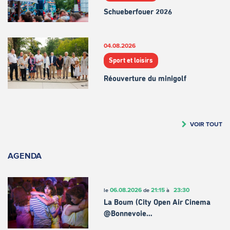
Schueberfouer 2026
04.08.2026
Sport et loisirs
Réouverture du minigolf
VOIR TOUT
AGENDA
06.08.2026
21:15
23:30
le
de
à
La Boum (City Open Air Cinema
@Bonnevoie…