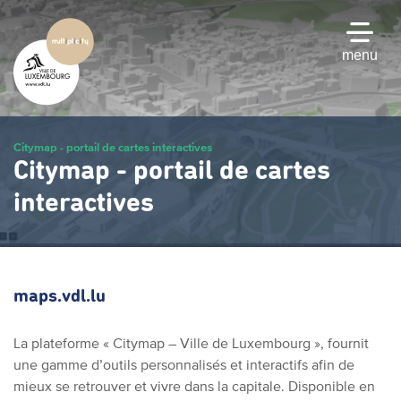
Passer
au
contenu
menu
principal
Citymap - portail de cartes interactives
Citymap - portail de cartes
interactives
maps.vdl.lu
La plateforme « Citymap – Ville de Luxembourg », fournit
une gamme d’outils personnalisés et interactifs afin de
mieux se retrouver et vivre dans la capitale. Disponible en