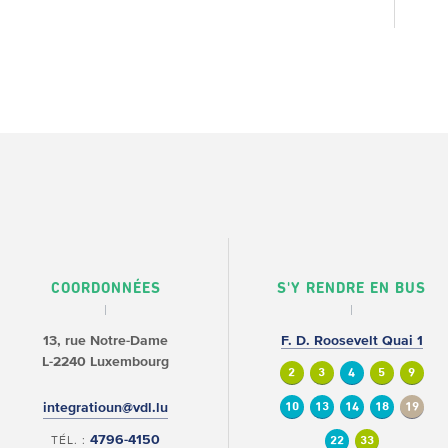
COORDONNÉES
S'Y RENDRE EN BUS
13, rue Notre-Dame
F. D. Roosevelt Quai 1
L-2240 Luxembourg
2
3
4
5
9
integratioun@vdl.lu
10
13
14
18
19
4796-4150
TÉL. :
22
33