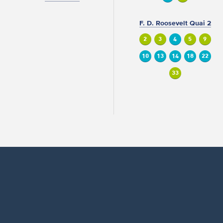
F. D. Roosevelt Quai 2
2
3
4
5
9
10
13
14
18
22
33