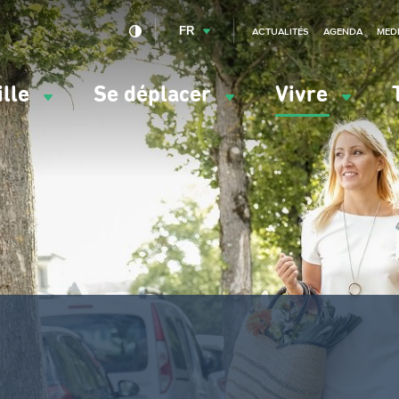
FR
ACTUALITÉS
AGENDA
MED
ille
Se déplacer
Vivre
vigation
ncipale