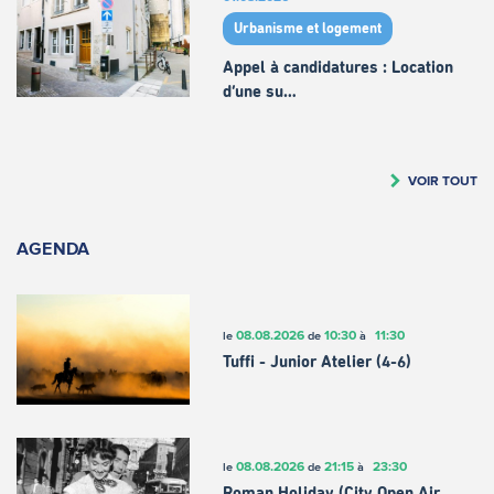
Urbanisme et logement
Appel à candidatures : Location
d’une su…
VOIR TOUT
AGENDA
08.08.2026
10:30
11:30
le
de
à
Tuffi - Junior Atelier (4-6)
08.08.2026
21:15
23:30
le
de
à
Roman Holiday (City Open Air