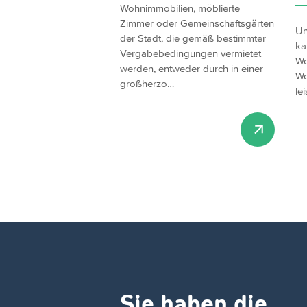
Wohnimmobilien, möblierte
Zimmer oder Gemeinschaftsgärten
Un
der Stadt, die gemäß bestimmter
ka
Vergabebedingungen vermietet
Wo
werden, entweder durch in einer
Wo
großherzo…
lei
Sie haben die