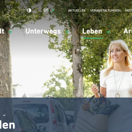
DE
AKTUELLES
VERANSTALTUNGEN
MED
dt
Unterwegs
Leben
Ar
ation
ipale
den