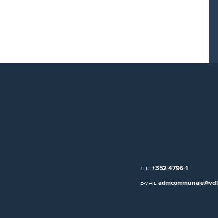
+352 4796-1
TEL.
admcommunale@vdl.
E-MAIL