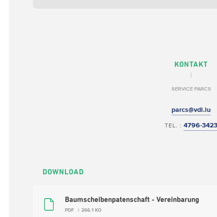
KONTAKT
SERVICE PARCS
parcs@vdl.lu
4796-342
TEL. :
DOWNLOAD
Baumscheibenpatenschaft - Vereinbarung
PDF
266.1 KO