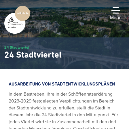
Zum
Hauptinhalt
gehen
Menü
24 Stadtviertel
24 Stadtviertel
AUSARBEITUNG VON
STADTENTWICKLUNGSPLÄNEN
In dem Bestreben, ihre in der Schöffenratserklärung
2023-2029 festgelegten Verpflichtungen im Bereich
der Stadtentwicklung zu erfüllen, stellt die Stadt in
diesem Jahr die 24 Stadtviertel in den Mittelpunkt. Für
jedes Viertel wird sie in Zusammenarbeit mit den dort
lebenden Menschen, Vereinen, Geschäftsleuten und