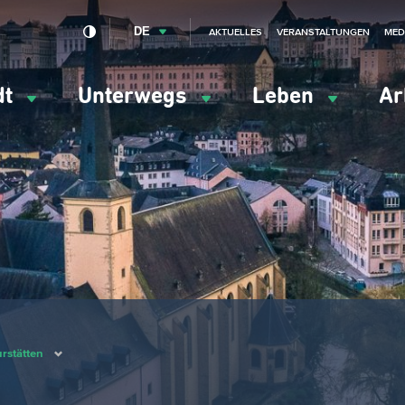
DE
AKTUELLES
VERANSTALTUNGEN
MED
dt
Unterwegs
Leben
Ar
ation
ipale
urstätten