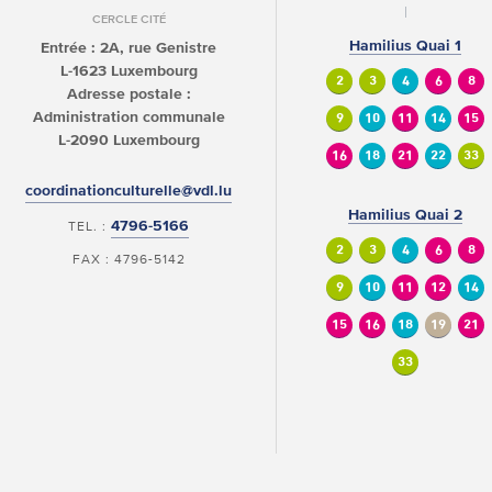
CERCLE CITÉ
Hamilius Quai 1
Entrée : 2A, rue Genistre
L-1623 Luxembourg
2
3
4
6
8
Adresse postale :
Administration communale
9
10
11
14
15
L-2090 Luxembourg
16
18
21
22
33
coordinationculturelle@vdl.lu
Hamilius Quai 2
4796-5166
TEL. :
2
3
4
6
8
FAX : 4796-5142
9
10
11
12
14
15
16
18
19
21
33