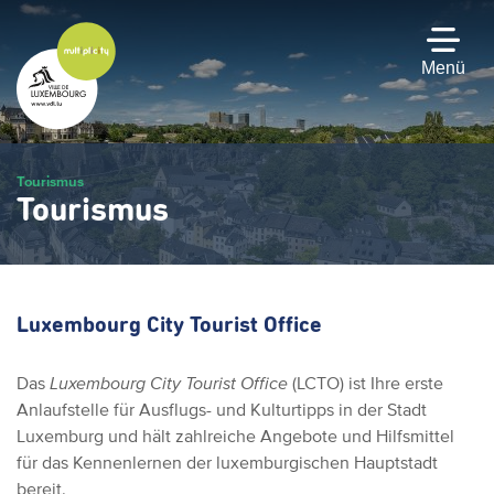
Zum
Hauptinhalt
gehen
Menü
Tourismus
Tourismus
Luxembourg City Tourist Office
Das
Luxembourg City Tourist Office
(LCTO) ist Ihre erste
Anlaufstelle für Ausflugs- und Kulturtipps in der Stadt
Luxemburg und hält zahlreiche Angebote und Hilfsmittel
für das Kennenlernen der luxemburgischen Hauptstadt
bereit.