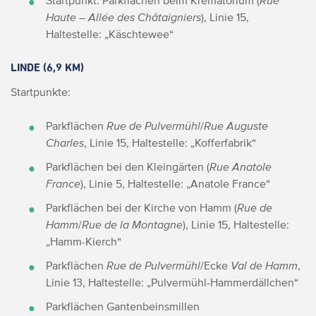
Startpunkt: Parkflächen beim Krematorium (
Rue
Haute
–
Allée des Châtaigniers
), Linie 15,
Haltestelle: „Käschtewee“
LINDE (6,9 KM)
Startpunkte:
Parkflächen
Rue de Pulvermühl
/
Rue Auguste
Charles
, Linie 15, Haltestelle: „Kofferfabrik“
Parkflächen bei den Kleingärten (
Rue Anatole
France
), Linie 5, Haltestelle: „Anatole France“
Parkflächen bei der Kirche von Hamm (
Rue de
Hamm
/
Rue de la Montagne
), Linie 15, Haltestelle:
„Hamm-Kierch“
Parkflächen
Rue de Pulvermühl
/Ecke
Val de Hamm
,
Linie 13, Haltestelle: „Pulvermühl-Hammerdällchen“
Parkflächen Gantenbeinsmillen