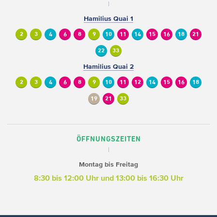
Hamilius Quai 1
2
3
4
6
8
9
10
11
14
15
16
18
21
22
33
Hamilius Quai 2
2
3
4
6
8
9
10
11
12
14
15
16
18
19
21
33
ÖFFNUNGSZEITEN
Montag bis Freitag
8:30 bis 12:00 Uhr und 13:00 bis 16:30 Uhr