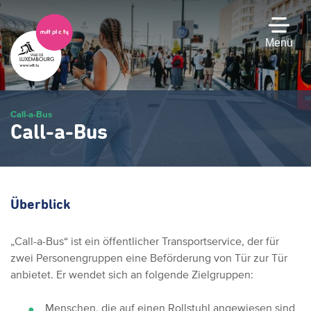
Zum
Hauptinhalt
gehen
Menü
Call-a-Bus
Call-a-Bus
Überblick
„Call-a-Bus“ ist ein öffentlicher Transportservice, der für
zwei Personengruppen eine Beförderung von Tür zur Tür
anbietet. Er wendet sich an folgende Zielgruppen:
Menschen, die auf einen Rollstuhl angewiesen sind