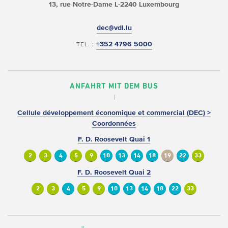
13, rue Notre-Dame
L-2240 Luxembourg
dec@vdl.lu
+352 4796 5000
TEL. :
ANFAHRT MIT DEM BUS
Cellule développement économique et commercial (DEC) >
Coordonnées
F. D. Roosevelt Quai 1
2
3
4
5
9
10
13
14
18
19
22
33
F. D. Roosevelt Quai 2
2
3
4
5
9
10
13
14
18
22
33