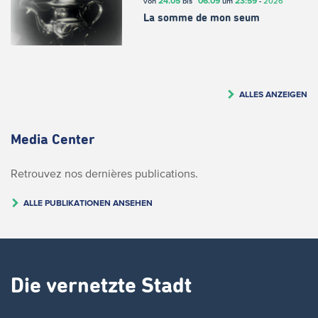
24.05
06.09
23:59
von
bis
um
-
2026
La somme de mon seum
ALLES ANZEIGEN
Media Center
Retrouvez nos dernières publications.
ALLE PUBLIKATIONEN ANSEHEN
Die vernetzte Stadt