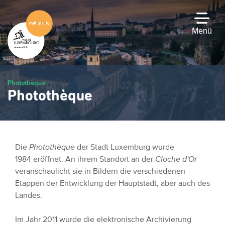
Zum
Hauptinhalt
gehen
Menü
Photothèque
Photothèque
Die
Photothèque
der Stadt Luxemburg wurde
1984 eröffnet. An ihrem Standort an der
Cloche d'Or
veranschaulicht sie in Bildern die verschiedenen
Etappen der Entwicklung der Hauptstadt, aber auch des
Landes.
Im Jahr 2011 wurde die elektronische Archivierung