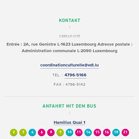
KONTAKT
CERCLE CITÉ
Entrée : 2A, rue Genistre
L-1623 Luxembourg
Adresse postale :
Administration communale
L-2090 Luxembourg
coordinationculturelle@vdl.lu
4796-5166
TEL. :
FAX : 4796-5142
ANFAHRT MIT DEM BUS
Hamilius Quai 1
2
3
4
6
8
9
10
11
14
15
16
18
21