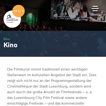
Zum
Hauptinhalt
gehen
Menü
Kino
Kino
Die Filmkunst nimmt traditionell einen wichtigen
Stellenwert im kulturellen Angebot der Stadt ein. Dies
zeigt sich nicht nur an der Programmgestaltung der
Cinémathèque
der Stadt Luxemburg, sondern wird
auch durch die große Anzahl an Filmfestivals – u. a.
das Luxembourg City Film Festival sowie andere
einschlägige Festivals – und das kommerzielle