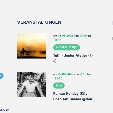
VERANSTALTUNGEN
08.08.2026
10:30
am
von
bis
11:30
Kunst & Design
Tuffi - Junior Atelier (4-
6)
08.08.2026
21:15
am
von
bis
m
23:30
Kino
Roman Holiday (City
Open Air Cinema @Bon…
ZEIGEN