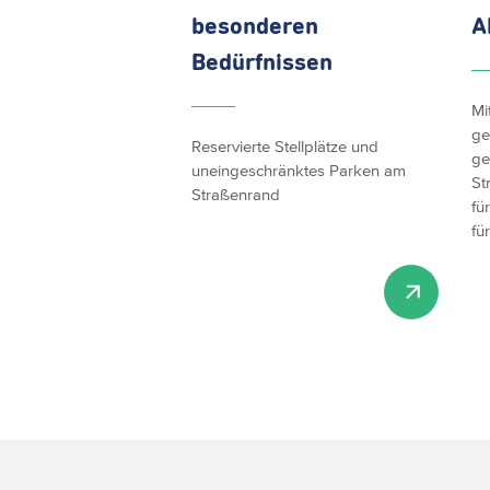
besonderen
A
Bedürfnissen
Mi
ge
Reservierte Stellplätze und
ge
uneingeschränktes Parken am
St
Straßenrand
fü
fü