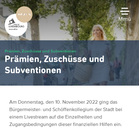
Zum
Hauptinhalt
gehen
Menü
Prämien, Zuschüsse und Subventionen
Prämien, Zuschüsse und
Subventionen
Am Donnerstag, den 10. November 2022 ging das
Bürgermeister- und Schöffenkollegium der Stadt bei
einem Livestream auf die Einzelheiten und
Zugangsbedingungen dieser finanziellen Hilfen ein.