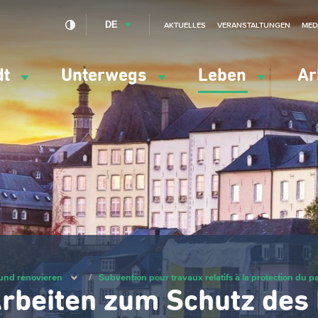
DE
AKTUELLES
VERANSTALTUNGEN
MED
dt
Unterwegs
Leben
Ar
ation
ipale
und renovieren
/
Subvention pour travaux relatifs à la protection du p
Arbeiten zum Schutz des