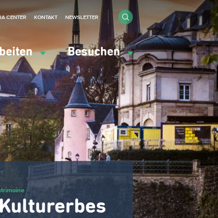
IA CENTER
KONTAKT
NEWSLETTER
beiten
Besuchen
atrimoine
 Kulturerbes