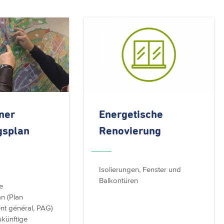
ner
Energetische
gsplan
Renovierung
Isolierungen, Fenster und
Balkontüren
e
n (Plan
t général, PAG)
ukünftige