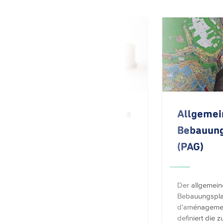
Prämien, Zuschüsse
Allgemei
und Subventionen
Bebauun
(PAG)
Alle Prämien, Zuschüsse und
Subventionen der Stadt
Der allgemein
zusammengefasst
Bebauungspla
d'aménagemen
definiert die z