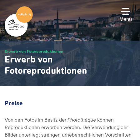
Zum
Hauptinhalt
gehen
Menü
Erwerb von Fotoreproduktionen
Erwerb von
Fotoreproduktionen
Preise
Von den Fotos im Besitz der
Photothèque
können
Reproduktionen erworben werden.
Die Verwendung der
Bilder unterliegt strengen urheberrechtlichen Vorschriften