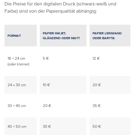
Die Preise für den digitalen Druck (schwarz-weiß und
Farbe) sind von der Papierqualität abhängig:
PAPIER INKJET,
PAPIER LEINWAND
FORMAT
GLÄNZEND ODER MATT
ODER BARYTA
18 × 24 cm
5 €
12 €
(oder kleiner)
24 x 30 cm
10 €
20 €
30 × 40 cm
20 €
35 €
40 × 50 cm
30 €
50 €