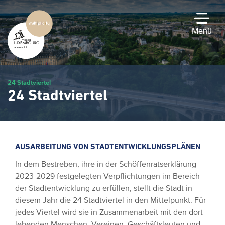
Zum
Hauptinhalt
gehen
Menü
24 Stadtviertel
24 Stadtviertel
AUSARBEITUNG VON
STADTENTWICKLUNGSPLÄNEN
In dem Bestreben, ihre in der Schöffenratserklärung
2023-2029 festgelegten Verpflichtungen im Bereich
der Stadtentwicklung zu erfüllen, stellt die Stadt in
diesem Jahr die 24 Stadtviertel in den Mittelpunkt. Für
jedes Viertel wird sie in Zusammenarbeit mit den dort
lebenden Menschen, Vereinen, Geschäftsleuten und