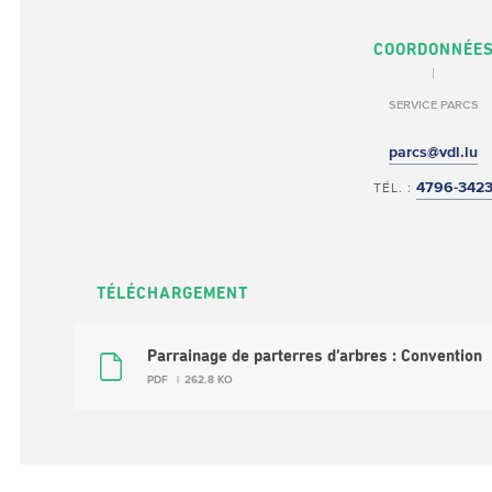
COORDONNÉE
SERVICE PARCS
parcs@vdl.lu
4796-342
TÉL. :
TÉLÉCHARGEMENT
Parrainage de parterres d’arbres : Convention
PDF
262.8 KO