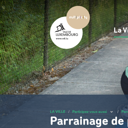
Passer
au
contenu
principal
La V
Na
pri
LA VILLE
/
Participez vous aussi
/
Par
Parrainage de 