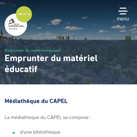
Passer
au
contenu
menu
principal
Emprunter du matériel éducatif
Emprunter du matériel
éducatif
Médiathèque du CAPEL
La médiathèque du CAPEL se compose :
d'une bibliothèque