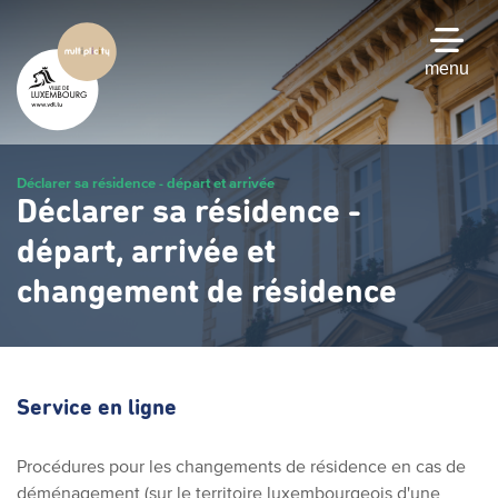
Passer
au
contenu
menu
principal
Déclarer sa résidence - départ et arrivée
Déclarer sa résidence -
départ, arrivée et
changement de résidence
Service en ligne
Procédures pour les changements de résidence en cas de
déménagement (sur le territoire luxembourgeois d'une