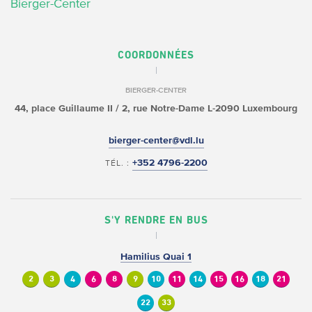
Bierger-Center
COORDONNÉES
BIERGER-CENTER
44, place Guillaume II /
2, rue Notre-Dame
L-2090 Luxembourg
bierger-center@vdl.lu
+352 4796-2200
TÉL. :
S'Y RENDRE EN BUS
Hamilius Quai 1
2
3
4
6
8
9
10
11
14
15
16
18
21
22
33