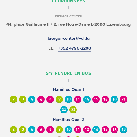
COORDONNÉES
BIERGER-CENTER
44, place Guillaume II /
2, rue Notre-Dame
L-2090 Luxembourg
bierger-center@vdl.lu
+352 4796-2200
TÉL. :
S'Y RENDRE EN BUS
Hamilius Quai 1
2
3
4
6
8
9
10
11
14
15
16
18
21
22
33
Hamilius Quai 2
2
3
4
6
8
9
10
11
12
14
15
16
18