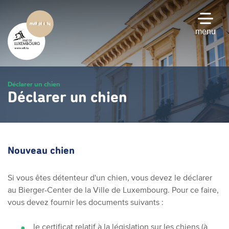
Passer
au
contenu
menu
principal
Déclarer un chien
Déclarer un chien
Nouveau chien
Si vous êtes détenteur d'un chien, vous devez le déclarer
au Bierger-Center de la Ville de Luxembourg. Pour ce faire,
vous devez fournir les documents suivants :
le certificat relatif à la législation sur les chiens (à