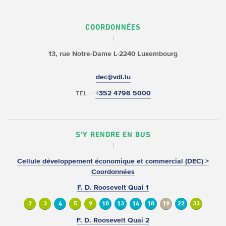
COORDONNÉES
13, rue Notre-Dame
L-2240 Luxembourg
dec@vdl.lu
+352 4796 5000
TÉL. :
S'Y RENDRE EN BUS
Cellule développement économique et commercial (DEC) >
Coordonnées
F. D. Roosevelt Quai 1
2
3
4
5
9
10
13
14
18
19
22
33
F. D. Roosevelt Quai 2