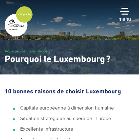
Passer
au
contenu
menu
principal
Pourquoi le Luxembourg?
Pourquoi le Luxembourg ?
10 bonnes raisons de choisir Luxembourg
Capitale européenne à dimension humaine
Situation stratégique au coeur de l'Europe
Excellente infrastructure