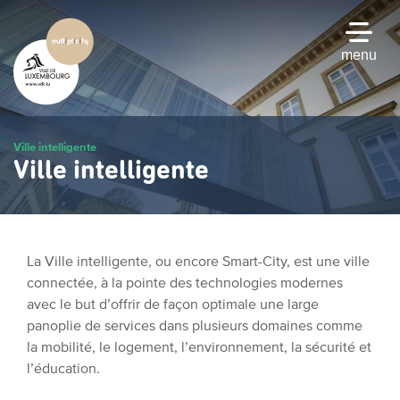
Passer
au
contenu
menu
principal
Ville intelligente
Ville intelligente
La Ville intelligente, ou encore Smart-City, est une ville
connectée, à la pointe des technologies modernes
avec le but d’offrir de façon optimale une large
panoplie de services dans plusieurs domaines comme
la mobilité, le logement, l’environnement, la sécurité et
l’éducation.