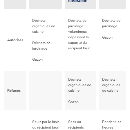
COMMANDE
Déchets
Déchets de
Déchets de
organiques de
jardinage
jardinage
cuisine
volumineux
dépassant la
Gazon
Autorisés
capacité du
Déchets de
récipient brun
jardinage
Gazon
Déchets
Déchets
organiques de
organiques
Refusés
cuisine
de cuisine
Gazon
Seuls par le biais
Sacs ou
Pendant les
du récipient brun
récipients
heures