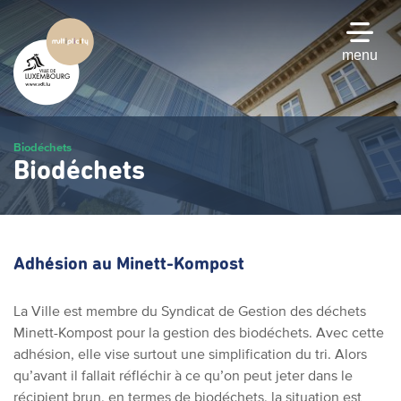
Passer
au
contenu
menu
principal
Biodéchets
Biodéchets
Adhésion au Minett-Kompost
La Ville est membre du Syndicat de Gestion des déchets
Minett-Kompost pour la gestion des biodéchets. Avec cette
adhésion, elle vise surtout une simplification du tri. Alors
qu’avant il fallait réfléchir à ce qu’on peut jeter dans le
récipient brun, en termes de biodéchets, la situation est