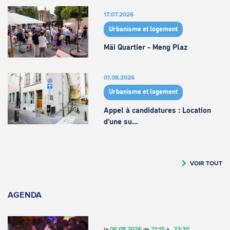
17.07.2026
Urbanisme et logement
Mäi Quartier - Meng Plaz
01.08.2026
Urbanisme et logement
Appel à candidatures : Location
d’une su…
VOIR TOUT
AGENDA
06.08.2026
21:15
23:30
le
de
à