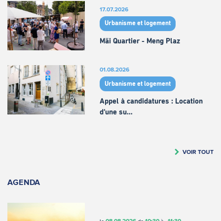
17.07.2026
Urbanisme et logement
Mäi Quartier - Meng Plaz
01.08.2026
Urbanisme et logement
Appel à candidatures : Location
d’une su…
VOIR TOUT
AGENDA
08.08.2026
10:30
11:30
le
de
à