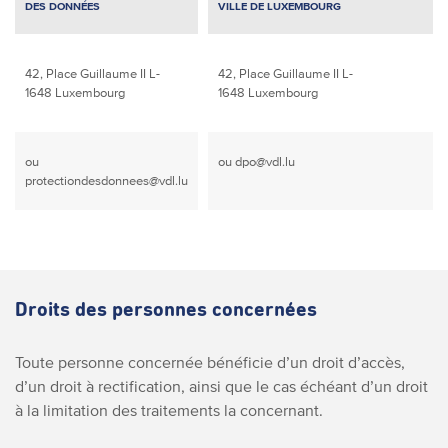
DES DONNÉES
VILLE DE LUXEMBOURG
42, Place Guillaume II
L-
42, Place Guillaume II
L-
1648 Luxembourg
1648 Luxembourg
ou
ou
dpo@vdl.lu
protectiondesdonnees@vdl.lu
Droits des personnes concernées
Toute personne concernée bénéficie d’un droit d’accès,
d’un droit à rectification, ainsi que le cas échéant d’un droit
à la limitation des traitements la concernant.