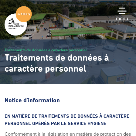
Passer
au
contenu
menu
principal
Traitements de données à caractère personnel
Traitements de données à
caractère personnel
Notice d'information
EN MATIÈRE DE TRAITEMENTS DE DONNÉES À CARACTÈRE
PERSONNEL OPÉRÉS PAR LE SERVICE HYGIÈNE
Conformément à la législation en matière de protection des