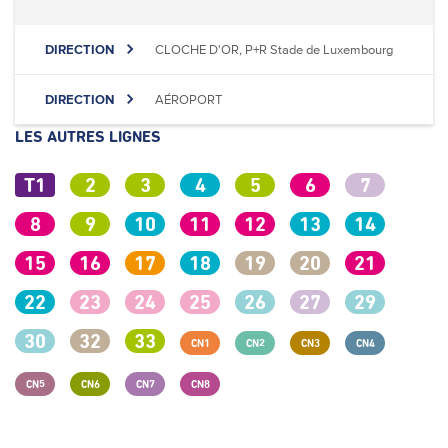
DIRECTION
CLOCHE D'OR, P+R Stade de Luxembourg
DIRECTION
AÉROPORT
LES AUTRES LIGNES
T1
2
3
4
5
6
7
8
9
10
11
12
13
14
15
16
17
18
19
20
21
22
23
24
25
26
27
29
30
32
33
CN1
CN2
CN3
CN4
CN5
CN6
CN7
CN8