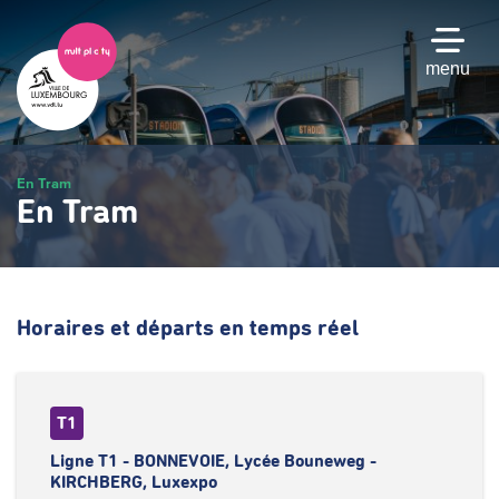
Passer
au
contenu
menu
principal
En Tram
En Tram
Horaires et départs en temps réel
T1
Ligne T1 - BONNEVOIE, Lycée Bouneweg -
KIRCHBERG, Luxexpo