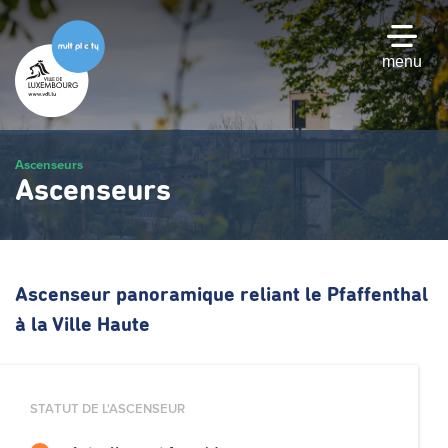
Passer
au
contenu
menu
principal
Ascenseurs
Ascenseurs
Ascenseur panoramique reliant le Pfaffenthal
à la Ville Haute
STATUT DE L'ASCENSEUR