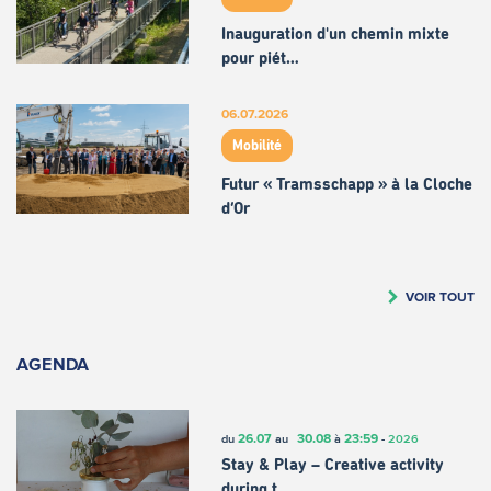
Inauguration d'un chemin mixte
pour piét…
06.07.2026
Mobilité
Futur « Tramsschapp » à la Cloche
d’Or
VOIR TOUT
AGENDA
26.07
30.08
23:59
du
au
à
-
2026
Stay & Play – Creative activity
during t…