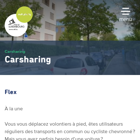
Passer
au
contenu
menu
principal
Carsharing
Carsharing
Flex
À la une
Vous vous déplacez volontiers à pied, êtes utilisateurs
réguliers des transports en commun ou cycliste chevronné ?
Mais vous avez parfois besoin d’une voiture ?