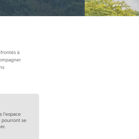
frontés à
compagner
ons
s l'espace
 pourront se
er.