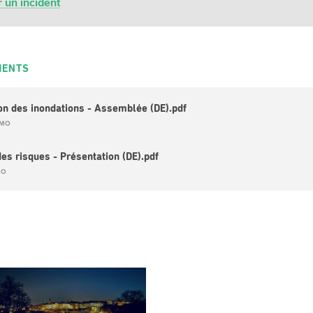
r un incident
MENTS
on des inondations - Assemblée (DE).pdf
 MO
des risques - Présentation (DE).pdf
MO