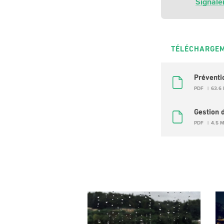
Signale
TÉLÉCHARGE
Préventi
PDF
63.6
Gestion 
PDF
4.5 