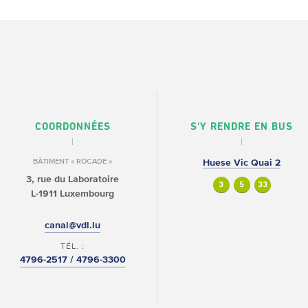
COORDONNÉES
S'Y RENDRE EN BUS
BÂTIMENT « ROCADE »
Huese Vic Quai 2
3, rue du Laboratoire
3
5
33
L-1911 Luxembourg
canal@vdl.lu
TÉL. :
4796-2517 / 4796-3300