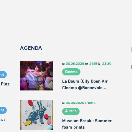
AGENDA
06.08.2026
21:15
23:30
le
de
à
Cinéma
nt
La Boum (City Open Air
 Plaz
Cinema @Bonnevoie…
06.08.2026
10:15
le
à
nt
Autres
s :
Museum Break : Summer
foam prints