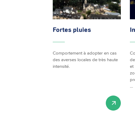
Fortes pluies
I
Comportement à adopter en cas
Co
des averses locales de très haute
de
intensité.
et
zo
pr
…