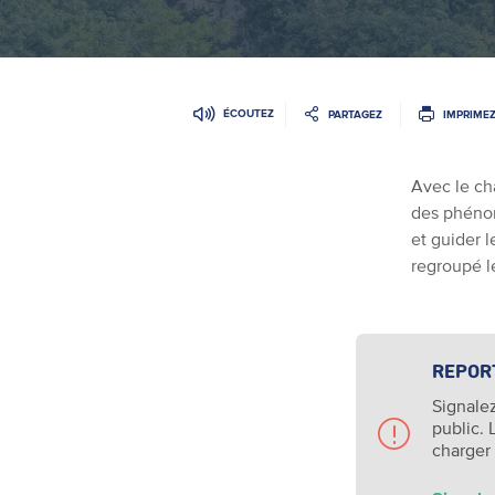
ÉCOUTEZ
PARTAGEZ
IMPRIME
Avec le ch
des phénom
et guider l
regroupé l
REPORT
Signalez
public. 
charger